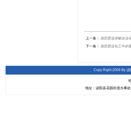
上一条：
鼎田肥业讲解农业
下一条：
鼎田肥业化工中的
Copy Right 2009 By
泌
电
地址：泌阳县花园街道办事处