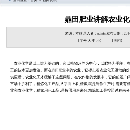
当前位置：首页 → 新闻资讯
鼎田肥业讲解农业化
来源：本站 录入者：admin 发布日期：2014/
【字号
大
中
小
】
【
关闭
】
农业化学是以土壤为基础的，它以植物营养为中心，以肥料为手段，在
工的技术更加发达。而在
中的农业，它标志着农业化工运动的价
鼎田肥业
供应后，农业化工才缓解了这些问题。在农作物的发展中，它的前景广
市场中胜利了，精炼化工产品,从字面上看,精炼,就是制作生产时,需要有
业和农业化学，精家用化工品 ,是按照用途来分,精炼加工是按照过程来分